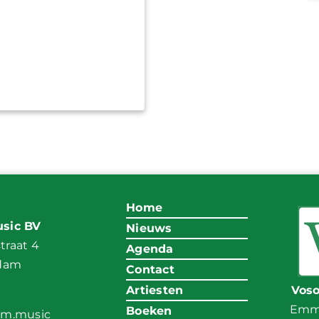
Home
sic BV
Nieuws
raat 4
Agenda
ndam
Contact
Artiesten
Vos
Emma
Boeken
am.music