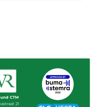
ound CTM
straat 21