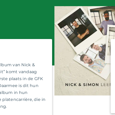
 album van Nick &
it” komt vandaag
ste plaats in de GFK
Daarmee is dit hun
album in hun
latencarrière, die in
ing.