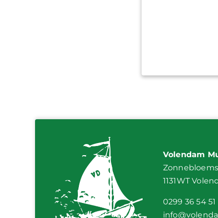
Volendam Mu
Zonnebloemst
1131WT Vole
0299 36 54 51
info@volend