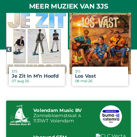
MEER MUZIEK VAN 3JS
3JS
3JS
Je Zit In M’n Hoofd
Los Vast
07 aug 26
08 mei 26
Volendam Music BV
Zonnebloemstraat 4
1131WT Volendam