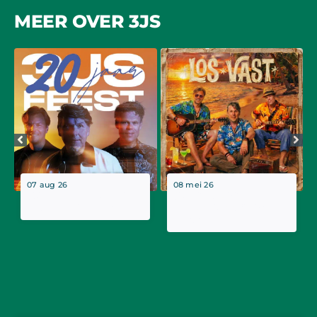
MEER OVER 3JS
07 aug 26
08 mei 26
3JS vieren jubileum
3JS met zomerse
in de AFAS Live!
reggaeplaat “Los
Vast”