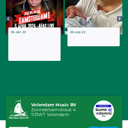
26 okt 23
26 sep 22
Peter Beense viert
Peter Beense is opa
Amsterdamse
geworden!
muziek in AFAS Live
bij ‘Geef Mij Maar
Amsterdam’
Volendam Music BV
Zonnebloemstraat 4
1131WT Volendam