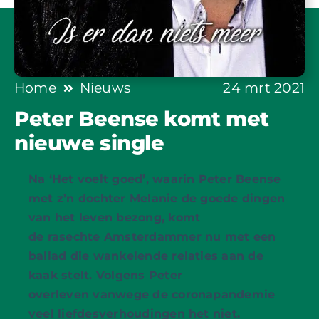
Home
Nieuws
24 mrt 2021
Peter Beense komt met
nieuwe single
Na ‘Het voelt goed’, waarin Peter Beense
met z’n dochter Melanie de goede dingen
van het leven bezong, komt
de rasechte Amsterdammer nu met een
ballad die wankelende relaties aan de
kaak stelt. Volgens Peter
overleven vanwege de coronapandemie
veel liefdesverhoudingen het niet.