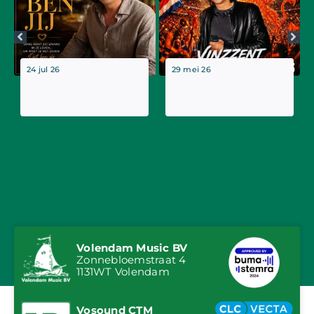
24 jul 26
29 mei 26
Nieuwe single
Vinzzent brengt wk-
Vinzzent: “Dat Ben
single ‘Wij Zijn
Jij”
Oranje’ uit!
Volendam Music BV
Zonnebloemstraat 4
1131WT Volendam
Vosound CTM