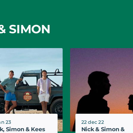
& SIMON
an 23
22 dec 22
k, Simon & Kees
Nick & Simon &