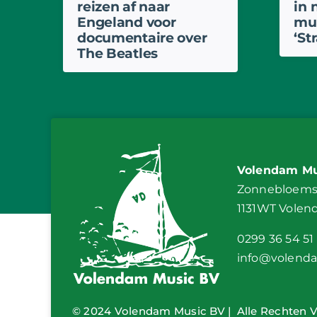
reizen af naar
in 
Engeland voor
mu
documentaire over
‘St
The Beatles
Volendam Mu
Zonnebloemst
1131WT Vole
0299 36 54 51
info@volend
© 2024 Volendam Music BV | Alle Rechten 