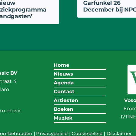
nieuw
Garfunkel 26
ziekprogramma
December bij NPO
randgasten’
Home
sic BV
Nieuws
raat 4
Agenda
ndam
Contact
Artiesten
Vos
Emma
Boeken
am.music
1211N
Muziek
Voorbehouden |
Privacybeleid
|
Cookiebeleid
|
Disclaimer