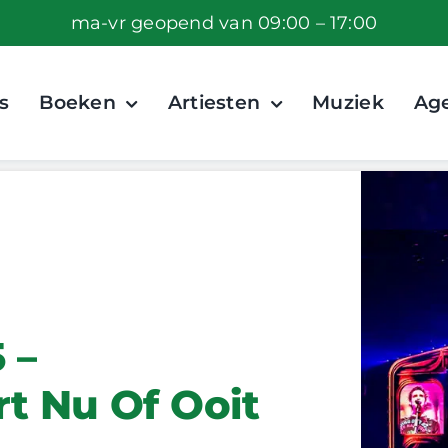
ma-vr geopend van 09:00 – 17:00
s
Boeken
Artiesten
Muziek
Ag
 –
t Nu Of Ooit