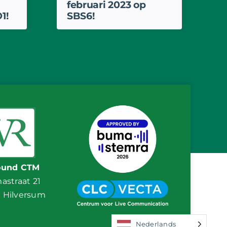
februari 2023 op
1!
SBS6!
ound CTM
straat 21
E Hilversum
Nederlands