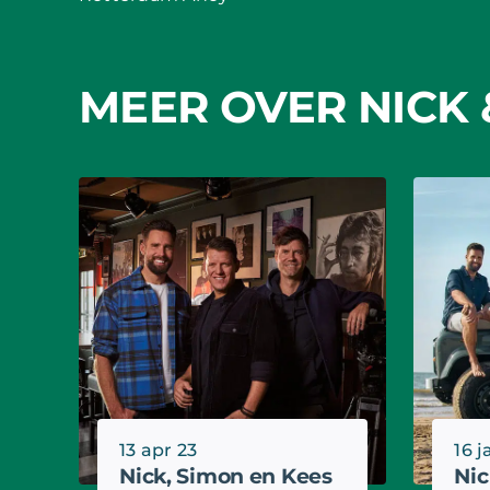
MEER OVER NICK 
13 apr 23
16 j
Nick, Simon en Kees
Nic