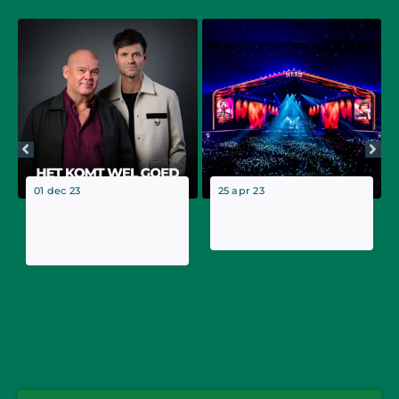
01 dec 23
25 apr 23
Paul de Leeuw en
ZA 29 April 22:25 –
Simon Keizer komen
Afscheidsconcert Nu
met single ‘Het Komt
Of Ooit op NPO1
Wel Goed’