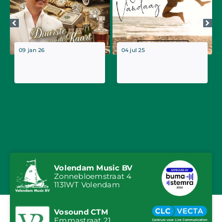
09 jan 26
04 jul 25
Nieuwe single Tom
Tom Haver komt met
Haver: “Duurste van
eigenzinnige nieuwe
de Kaart”
single: ‘Niet Vandaag’
Volendam Music BV
Zonnebloemstraat 4
1131WT Volendam
Vosound CTM
Emmastraat 21