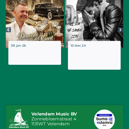
09 jan 26
10 dec 24
Nieuwe single Tom
Tom Haver brengt
Haver: “Duurste van
nieuwe single “Ik wil
de Kaart”
dat we samen zijn”
uit
Volendam Music BV
Zonnebloemstraat 4
1131WT Volendam